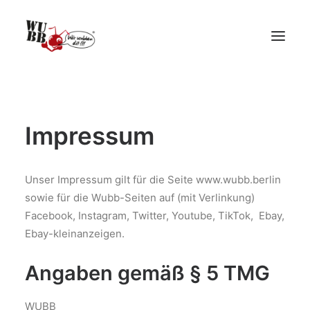
Startseite
Impressum
Umzug
Haushaltsauflösung
Leistungen
Unser Impressum gilt für die Seite www.wubb.berlin
sowie für die Wubb-Seiten auf (mit Verlinkung)
Über Uns
Facebook, Instagram, Twitter, Youtube, TikTok, Ebay,
Kontakt
Ebay-kleinanzeigen.
Angaben gemäß § 5 TMG
📧 hirt@wubb.berlin
📞 0152 29688816
WUBB