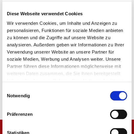
Streitbeilegungsverfahren vor einer
Verbraucherschlichtungsstelle teil.
Diese Webseite verwendet Cookies
Wir verwenden Cookies, um Inhalte und Anzeigen zu
Bild- und Designnachweise
personalisieren, Funktionen für soziale Medien anbieten
zu können und die Zugriffe auf unsere Website zu
Fotos von: Daniel Hirt
analysieren. Außerdem geben wir Informationen zu Ihrer
Webseitendesign von:
Verwendung unserer Website an unsere Partner für
soziale Medien, Werbung und Analysen weiter. Unsere
www.mueller-communication.de
[/vc_column_text]
Partner führen diese Informationen möglicherweise mit
[/vc_column][/vc_row]
weiteren Daten zusammen, die Sie ihnen bereitgestellt
haben oder die sie im Rahmen Ihrer Nutzung der Dienste
gesammelt haben.
Einwilligungsauswahl
Notwendig
Präferenzen
Statistiken